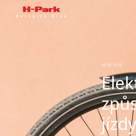
08.06.2026
Elek
způs
jízd