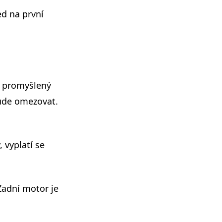
ed na první
a promyšlený
bude omezovat.
 vyplatí se
 Zadní motor je