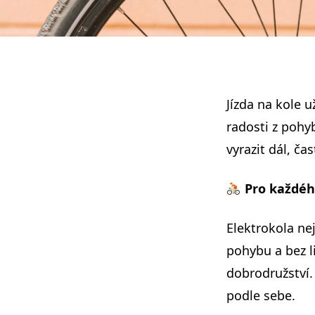
Jízda na kole 
radosti z pohy
vyrazit dál, ča
Pro každéh
Elektrokola nej
pohybu a bez l
dobrodružství.
podle sebe.