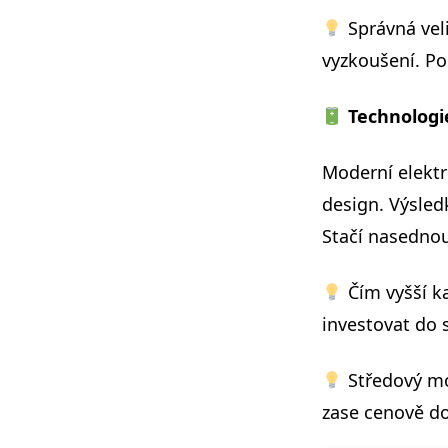
Správná veli
vyzkoušení. Poh
Technologi
Moderní elektr
design. Výsled
Stačí nasednout
Čím vyšší ka
investovat do s
Středový mot
zase cenově do