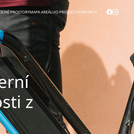
OLNÉ PROSTORY
MAPA AREÁLU
O PROJEKTU
KONTAKTY
erní
sti z