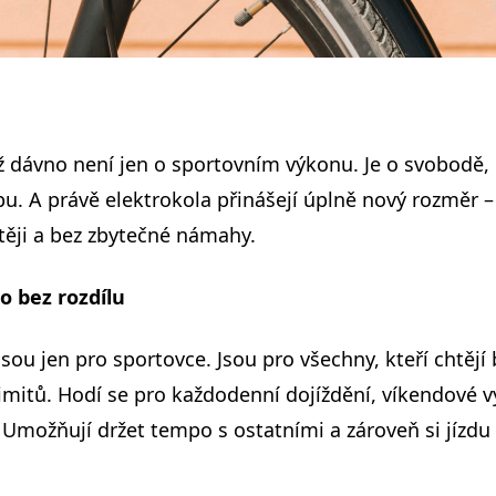
už dávno není jen o sportovním výkonu. Je o svobodě, 
bu. A právě elektrokola přinášejí úplně nový rozměr 
stěji a bez zbytečné námahy.
o bez rozdílu
sou jen pro sportovce. Jsou pro všechny, kteří chtějí b
imitů. Hodí se pro každodenní dojíždění, víkendové výl
 Umožňují držet tempo s ostatními a zároveň si jízdu