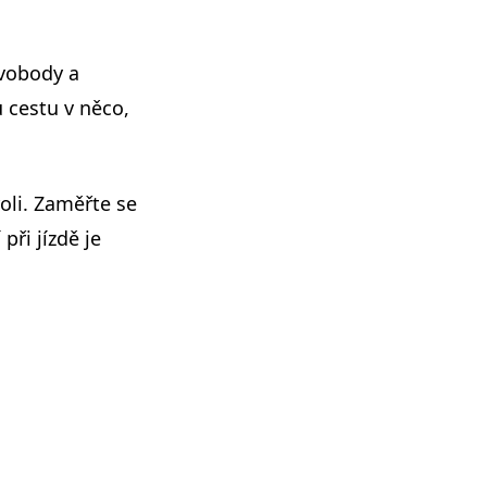
svobody a
 cestu v něco,
roli. Zaměřte se
při jízdě je