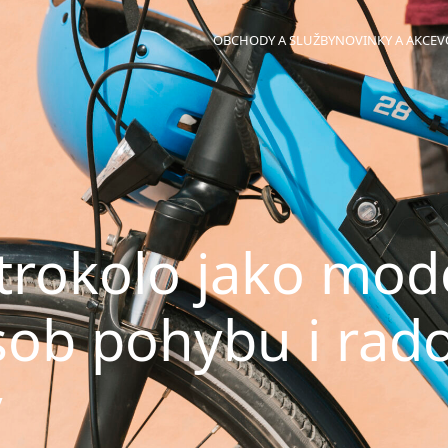
OBCHODY A SLUŽBY
NOVINKY A AKCE
V
trokolo jako mod
ob pohybu i rado
y