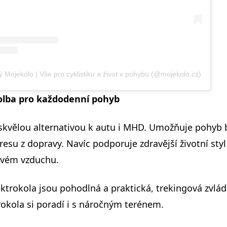
ý Mojekolo | Vše pro cyklistiku a život v pohybu (@mojekolo.cz)
volba pro každodenní pohyb
 skvělou alternativou k autu i MHD. Umožňuje pohyb 
resu z dopravy. Navíc podporuje zdravější životní styl
tvém vzduchu.
trokola jsou pohodlná a praktická, trekingová zvlád
rokola si poradí i s náročným terénem.