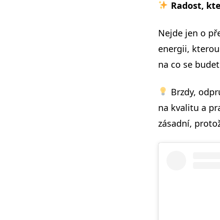
Radost, kte
Nejde jen o př
energii, ktero
na co se budete
Brzdy, odpruž
na kvalitu a pr
zásadní, protož