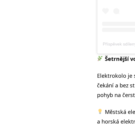
Příspěvek sdílen
Šetrnější 
Elektrokolo je
čekání a bez st
pohyb na čers
Městská elek
a horská elekt