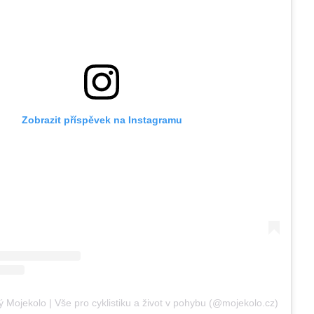
Zobrazit příspěvek na Instagramu
ý Mojekolo | Vše pro cyklistiku a život v pohybu (@mojekolo.cz)