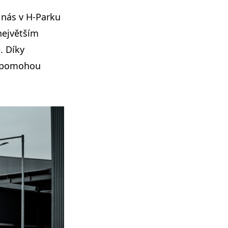
 nás v H-Parku
největším
. Díky
e pomohou