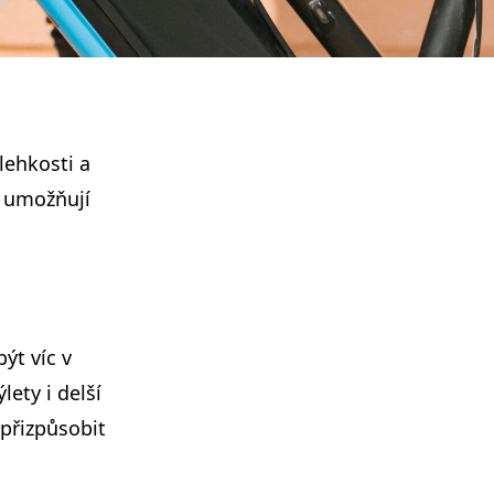
lehkosti a
– umožňují
ýt víc v
ety i delší
 přizpůsobit