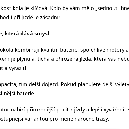
kost kola je klíčová. Kolo by vám mělo „sednout“ hn
odlí při jízdě je zásadní!
e, která dává smysl
okola kombinují kvalitní baterie, spolehlivé motory 
kem je plynulá, tichá a přirozená jízda, která vás ne
 a vyrazit!
pacita, tím delší dojezd. Pokud plánujete delší výlety,
ilnější baterie.
or nabízí přirozenější pocit z jízdy a lepší vyvážení.
stupnější variantou pro méně náročné trasy.