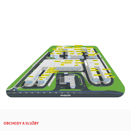
ST PROFI PODLAHY
SVĚT SPÁNKU
GARDEN SPACE
DIAMOND DESIGN
KLÍČOVÉ CENTRUM
W&W HOME
MUSHGO
BARVY SAN MARCO
ATRIUM
BLACKLADER WORKWEAR
OBCHŮDEK MATÝSEK
KÁVOVNÍK.CZ
HI-OIL
EFIX
SPAHOUSE
WOODICA
NATUZZI
LAMARK
MOJEKOLO
MPO MATRACE
VETERINA
PROCERAM
SAPELI CENTRUM
TS BOHEMIA
PLAZA FASHION STORE
KOUPELNY SYROVÝ
MEDICCO
KASKO
PIEDRA
FINSKÁ SAUNA
GASTROFANS
SCHACHERMAYER
ZÁVĚSY VESTA
LUMOS LIGHTING
KUCHYNĚ VÁLEK & KAČENA
DVEŘE PRÜM – ALTORESS
JECH NÁBYTEK
DVEŘE ŠIMBERA
HANÁK CENTRUM
KÄRCHER
JELÍNEK NÁBYTEK
PODLAHY XXL
PODETA
OBCHODY A SLUŽBY