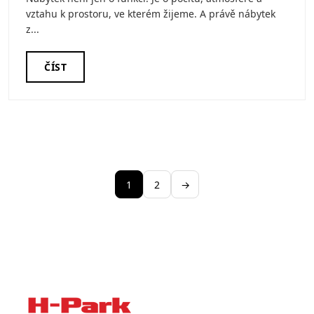
vztahu k prostoru, ve kterém žijeme. A právě nábytek
z...
ČÍST
1
2
→