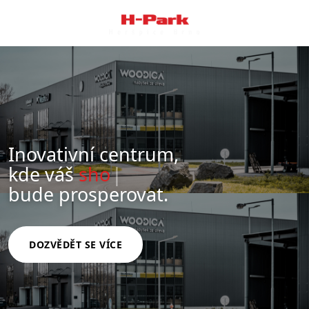
Inovativní centrum,
kde
váš
s
|
bude prosperovat.
DOZVĚDĚT SE VÍCE