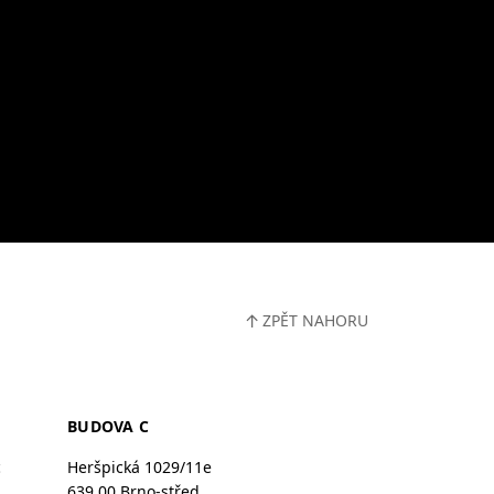
↑
ZPĚT NAHORU
BUDOVA C
c
Heršpická 1029/11e
639 00 Brno-střed