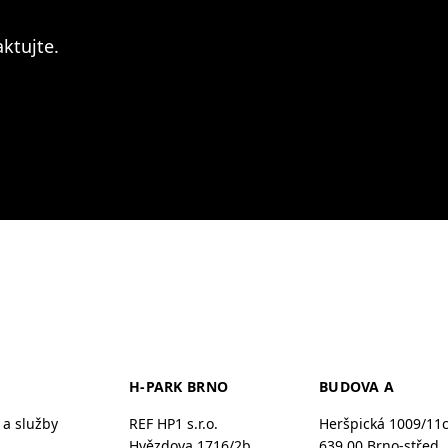
ktujte.
H-PARK BRNO
BUDOVA A
a služby
REF HP1 s.r.o.
Heršpická 1009/11
Hvězdova 1716/2b
639 00 Brno-střed