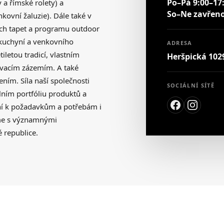
Po–Pá 9:00–17
y a římské rolety) a
So–Ne zavřen
nkovní žaluzie). Dále také v
vých tapet a programu outdoor
 kuchyní a venkovního
ADRESA
tiletou tradicí, vlastním
Heršpická 102
ovacím zázemím. A také
ím. Síla naší společnosti
SOCIÁLNÍ SÍTĚ
lním portfóliu produktů a
lní k požadavkům a potřebám i
eme s významnými
 republice.