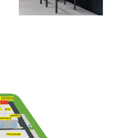
 DESIGN
M
L
EFIX
LAMARK
MATRACE
PROCERAM