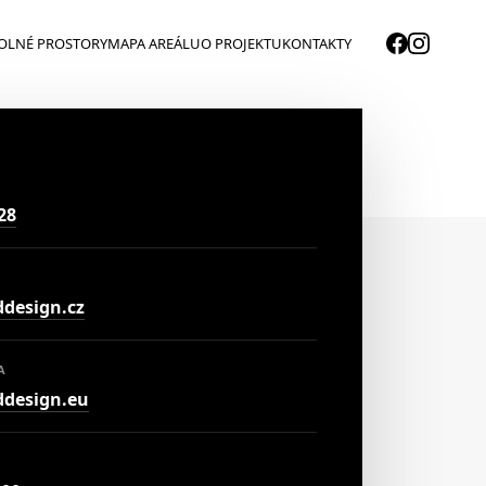
OLNÉ PROSTORY
MAPA AREÁLU
O PROJEKTU
KONTAKTY
28
design.cz
A
design.eu