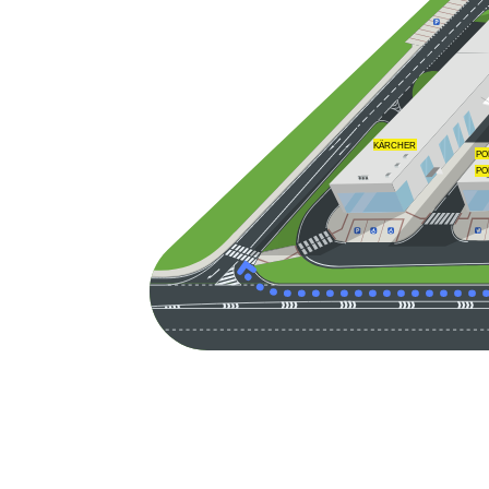
KÄRCHER
PO
PO