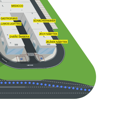
MEDICCO
GASTROFANS
SCHACHERMAYER
LUMOS LIGHTING
JECH NÁBYTEK
DVEŘE ŠIMBERA
JELÍNEK NÁBYTEK