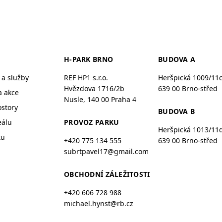
H-PARK BRNO
BUDOVA A
a služby
REF HP1 s.r.o.
Heršpická 1009/11
Hvězdova 1716/2b
639 00 Brno-střed
a akce
Nusle, 140 00 Praha 4
ostory
BUDOVA B
eálu
PROVOZ PARKU
Heršpická 1013/11
tu
+420 775 134 555
639 00 Brno-střed
subrtpavel17@gmail.com
OBCHODNÍ ZÁLEŽITOSTI
+420 606 728 988
michael.hynst@rb.cz