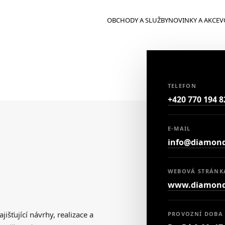
OBCHODY A SLUŽBY
NOVINKY A AKCE
V
TELEFON
+420 770 194 8
E-MAIL
info@diamond
WEBOVÁ STRÁNK
www.diamond
ťující návrhy, realizace a
PROVOZNÍ DOBA