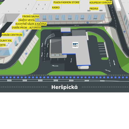
KOUPELNY SYROVÝ
PLAZA FASHION STORE
KASKO
PIEDRA
FINSKÁ SAUNA
ZÁVĚSY VESTA
KUCHYNĚ VÁLEK & KAČENA
DVEŘE PRÜM – ALTORESS
HANÁK CENTRUM
DLAHY XXL
DETA