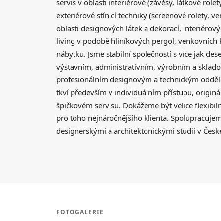
servis v oblasti interiérové (závěsy, látkové rolet
exteriérové stínicí techniky (screenové rolety, ve
oblasti designových látek a dekorací, interiéro
living v podobě hliníkových pergol, venkovních
nábytku. Jsme stabilní společností s více jak dese
výstavním, administrativním, výrobním a sklad
profesionálním designovým a technickým oddělen
tkví především v individuálním přístupu, originá
špičkovém servisu. Dokážeme být velice flexibi
pro toho nejnáročnějšího klienta. Spolupracuj
designerskými a architektonickými studii v České
FOTOGALERIE