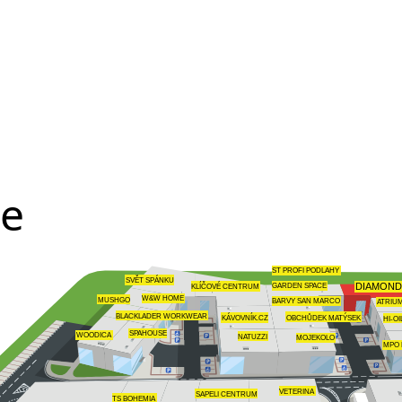
te
ST PROFI PODLAHY
SVĚT SPÁNKU
GARDEN SPACE
KLÍČOVÉ CENTRUM
DIAMOND
W&W HOME
MUSHGO
BARVY SAN MARCO
ATRIU
BLACKLADER WORKWEAR
OBCHŮDEK MATÝSEK
KÁVOVNÍK.CZ
HI-OI
SPAHOUSE
WOODICA
NATUZZI
MOJEKOLO
MPO 
VETERINA
SAPELI CENTRUM
TS BOHEMIA