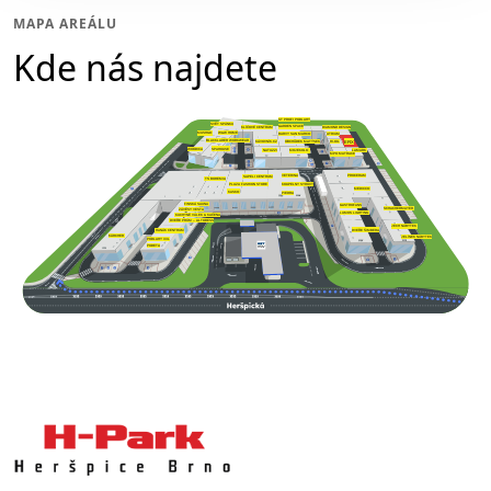
MAPA AREÁLU
Kde nás najdete
ST PROFI PODLAHY
SVĚT SPÁNKU
GARDEN SPACE
DIAMOND DESIGN
KLÍČOVÉ CENTRUM
W&W HOME
MUSHGO
BARVY SAN MARCO
ATRIUM
BLACKLADER WORKWEAR
EFIX
OBCHŮDEK MATÝSEK
KÁVOVNÍK.CZ
HI-OIL
SPAHOUSE
WOODICA
NATUZZI
LAMARK
MOJEKOLO
MPO MATRACE
VETERINA
PROCERAM
SAPELI CENTRUM
TS BOHEMIA
PLAZA FASHION STORE
KOUPELNY SYROVÝ
MEDICCO
KASKO
PIEDRA
FINSKÁ SAUNA
GASTROFANS
SCHACHERMAYER
ZÁVĚSY VESTA
LUMOS LIGHTING
KUCHYNĚ VÁLEK & KAČENA
DVEŘE PRÜM – ALTORESS
JECH NÁBYTEK
DVEŘE ŠIMBERA
HANÁK CENTRUM
KÄRCHER
JELÍNEK NÁBYTEK
PODLAHY XXL
PODETA