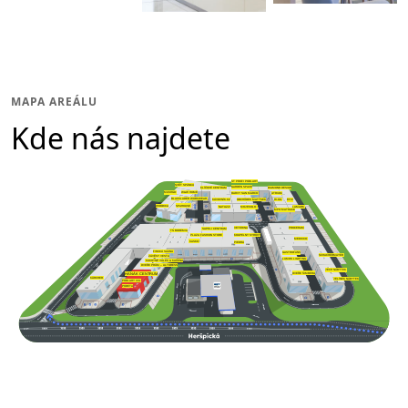
MAPA AREÁLU
Kde nás najdete
ST PROFI PODLAHY
SVĚT SPÁNKU
GARDEN SPACE
DIAMOND DESIGN
KLÍČOVÉ CENTRUM
W&W HOME
MUSHGO
BARVY SAN MARCO
ATRIUM
BLACKLADER WORKWEAR
OBCHŮDEK MATÝSEK
KÁVOVNÍK.CZ
HI-OIL
EFIX
SPAHOUSE
WOODICA
NATUZZI
LAMARK
MOJEKOLO
MPO MATRACE
VETERINA
PROCERAM
SAPELI CENTRUM
TS BOHEMIA
PLAZA FASHION STORE
KOUPELNY SYROVÝ
MEDICCO
KASKO
PIEDRA
FINSKÁ SAUNA
GASTROFANS
SCHACHERMAYER
ZÁVĚSY VESTA
LUMOS LIGHTING
KUCHYNĚ VÁLEK & KAČENA
DVEŘE PRÜM – ALTORESS
JECH NÁBYTEK
DVEŘE ŠIMBERA
HANÁK CENTRUM
KÄRCHER
JELÍNEK NÁBYTEK
PODLAHY XXL
PODETA