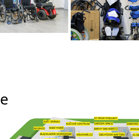
te
ST PROFI PODLAHY
SVĚT SPÁNKU
GARDEN SPACE
KLÍČOVÉ CENTRUM
DIAMOND
W&W HOME
MUSHGO
BARVY SAN MARCO
ATRIU
BLACKLADER WORKWEAR
OBCHŮDEK MATÝSEK
KÁVOVNÍK.CZ
HI-OI