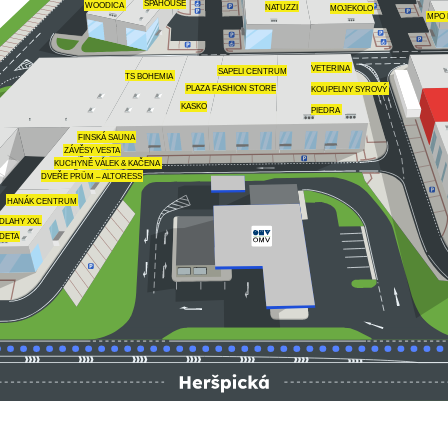
SPAHOUSE
WOODICA
NATUZZI
MOJEKOLO
MPO 
VETERINA
SAPELI CENTRUM
TS BOHEMIA
KOUPELNY SYROVÝ
PLAZA FASHION STORE
KASKO
PIEDRA
FINSKÁ SAUNA
ZÁVĚSY VESTA
KUCHYNĚ VÁLEK & KAČENA
DVEŘE PRÜM – ALTORESS
HANÁK CENTRUM
DLAHY XXL
DETA