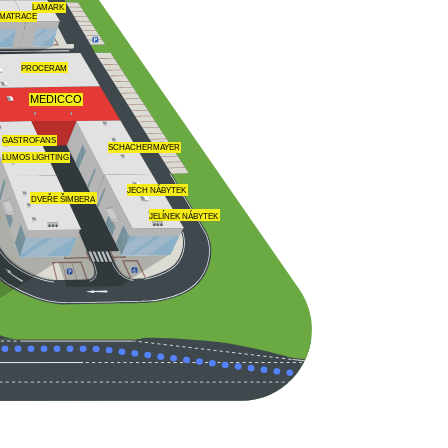
LAMARK
MATRACE
PROCERAM
MEDICCO
GASTROFANS
SCHACHERMAYER
LUMOS LIGHTING
JECH NÁBYTEK
DVEŘE ŠIMBERA
JELÍNEK NÁBYTEK