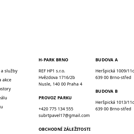
H-PARK BRNO
BUDOVA A
a služby
REF HP1 s.r.o.
Heršpická 1009/11
Hvězdova 1716/2b
639 00 Brno-střed
a akce
Nusle, 140 00 Praha 4
ostory
BUDOVA B
eálu
PROVOZ PARKU
Heršpická 1013/11
tu
+420 775 134 555
639 00 Brno-střed
subrtpavel17@gmail.com
OBCHODNÍ ZÁLEŽITOSTI