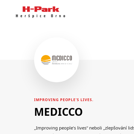
IMPROVING PEOPLE'S LIVES.
MEDICCO
„Improving people’s lives“ neboli „zlepšování lids