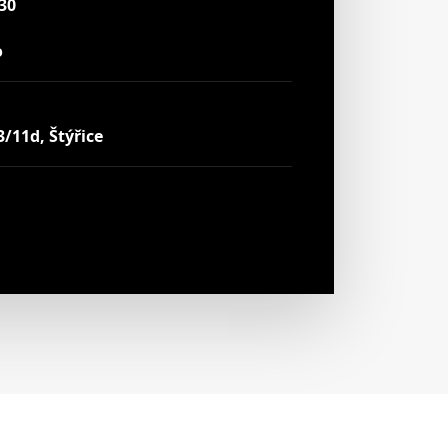
30
o
/11d, Štýřice