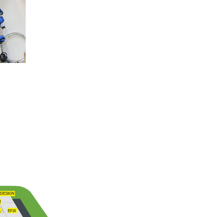
 DESIGN
M
L
EFIX