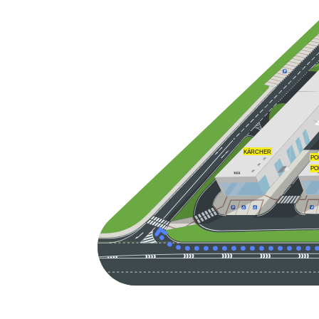
KÄRCHER
PO
PO