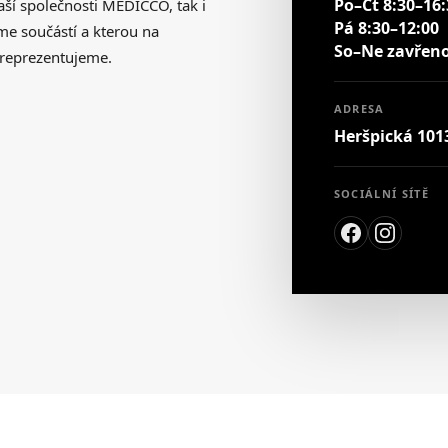
Po–Čt 8:30–16:
aší společnosti MEDICCO, tak i
Pá 8:30–12:00
sme součástí a kterou na
So–Ne zavřen
reprezentujeme.
ADRESA
Heršpická 1013
SOCIÁLNÍ SÍTĚ