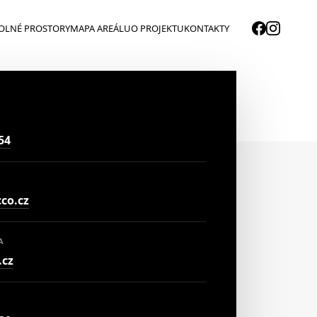
OLNÉ PROSTORY
MAPA AREÁLU
O PROJEKTU
KONTAKTY
54
cco.cz
A
cz