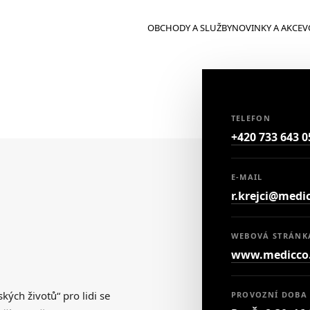
OBCHODY A SLUŽBY
NOVINKY A AKCE
V
TELEFON
+420 733 643 0
E-MAIL
r.krejci@medi
WEBOVÁ STRÁNK
www.medicco.
kých životů“ pro lidi se
PROVOZNÍ DOBA