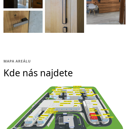
MAPA AREÁLU
Kde nás najdete
ST PROFI PODLAHY
SVĚT SPÁNKU
GARDEN SPACE
DIAMOND DESIGN
KLÍČOVÉ CENTRUM
W&W HOME
MUSHGO
BARVY SAN MARCO
ATRIUM
BLACKLADER WORKWEAR
OBCHŮDEK MATÝSEK
KÁVOVNÍK.CZ
HI-OIL
EFIX
SPAHOUSE
WOODICA
NATUZZI
LAMARK
MOJEKOLO
MPO MATRACE
VETERINA
PROCERAM
SAPELI CENTRUM
TS BOHEMIA
PLAZA FASHION STORE
KOUPELNY SYROVÝ
MEDICCO
KASKO
PIEDRA
FINSKÁ SAUNA
GASTROFANS
SCHACHERMAYER
ZÁVĚSY VESTA
LUMOS LIGHTING
KUCHYNĚ VÁLEK & KAČENA
DVEŘE PRÜM – ALTORESS
JECH NÁBYTEK
DVEŘE ŠIMBERA
HANÁK CENTRUM
KÄRCHER
JELÍNEK NÁBYTEK
PODLAHY XXL
PODETA