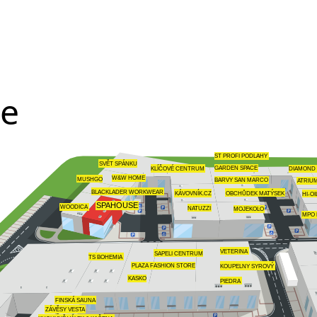
te
ST PROFI PODLAHY
SVĚT SPÁNKU
GARDEN SPACE
KLÍČOVÉ CENTRUM
DIAMOND
W&W HOME
MUSHGO
BARVY SAN MARCO
ATRIU
BLACKLADER WORKWEAR
OBCHŮDEK MATÝSEK
KÁVOVNÍK.CZ
HI-OI
SPAHOUSE
WOODICA
NATUZZI
MOJEKOLO
MPO 
VETERINA
SAPELI CENTRUM
TS BOHEMIA
KOUPELNY SYROVÝ
PLAZA FASHION STORE
KASKO
PIEDRA
FINSKÁ SAUNA
ZÁVĚSY VESTA