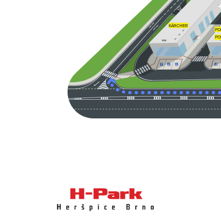
KÄRCHER
PO
PO