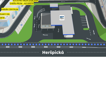
KUCHYNĚ VÁLEK & KAČENA
DVEŘE PRÜM – ALTORESS
HANÁK CENTRUM
DLAHY XXL
DETA