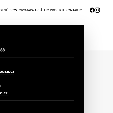
OLNÉ PROSTORY
MAPA AREÁLU
O PROJEKTU
KONTAKTY
 88
use.cz
A
e.cz