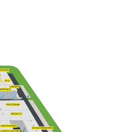
 DESIGN
M
L
EFIX
LAMARK
MATRACE
PROCERAM
MEDICCO
GASTROFANS
SCHACHERMAYER
LUMOS LIGHTING