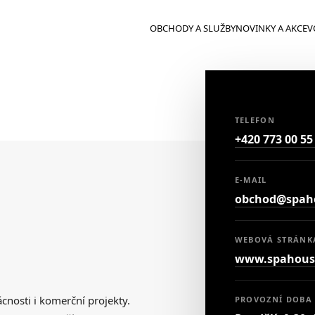
OBCHODY A SLUŽBY
NOVINKY A AKCE
V
TELEFON
+420 773 00 55
E-MAIL
obchod@spaho
WEBOVÁ STRÁNK
www.spahous
cnosti i komerční projekty.
PROVOZNÍ DOBA