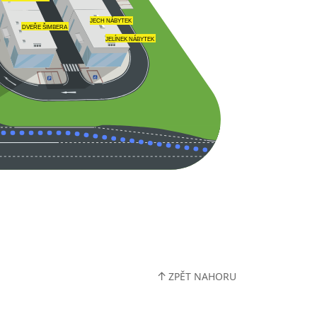
JECH NÁBYTEK
DVEŘE ŠIMBERA
JELÍNEK NÁBYTEK
↑
ZPĚT NAHORU