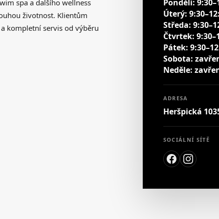
Pondělí: 9:30–
 swim spa a dalšího wellness
Úterý: 9:30–12
louhou životnost. Klientům
Středa: 9:30–1
p a kompletní servis od výběru
Čtvrtek: 9:30–
Pátek: 9:30–12
Sobota: zavře
Neděle: zavře
ADRESA
Heršpická 1035
SOCIÁLNÍ SÍTĚ