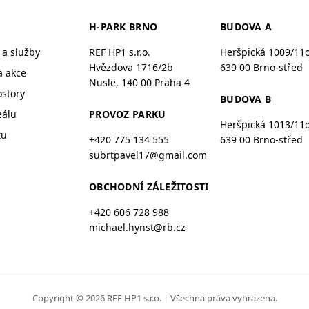
H-PARK BRNO
BUDOVA A
a služby
REF HP1 s.r.o.
Heršpická 1009/11
Hvězdova 1716/2b
639 00 Brno-střed
a akce
Nusle, 140 00 Praha 4
ostory
BUDOVA B
eálu
PROVOZ PARKU
Heršpická 1013/11
tu
+420 775 134 555
639 00 Brno-střed
subrtpavel17@gmail.com
OBCHODNÍ ZÁLEŽITOSTI
+420 606 728 988
michael.hynst@rb.cz
Copyright © 2026 REF HP1 s.r.o.
|
Všechna práva vyhrazena.