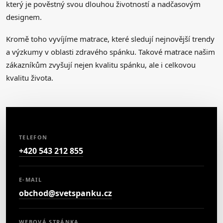
který je pověstný svou dlouhou životností a nadčasovým
designem.
Kromě toho vyvíjíme matrace, které sledují nejnovější trendy
a výzkumy v oblasti zdravého spánku. Takové matrace našim
zákazníkům zvyšují nejen kvalitu spánku, ale i celkovou
kvalitu života.
TELEFON
+420 543 212 855
E-MAIL
obchod@svetspanku.cz
WEBOVÁ STRÁNKA