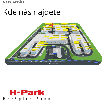
MAPA AREÁLU
Kde nás najdete
ST PROFI PODLAHY
SVĚT SPÁNKU
GARDEN SPACE
DIAMOND DESIGN
KLÍČOVÉ CENTRUM
W&W HOME
MUSHGO
BARVY SAN MARCO
ATRIUM
BLACKLADER WORKWEAR
OBCHŮDEK MATÝSEK
KÁVOVNÍK.CZ
HI-OIL
EFIX
SPAHOUSE
WOODICA
NATUZZI
LAMARK
MOJEKOLO
MPO MATRACE
VETERINA
PROCERAM
SAPELI CENTRUM
TS BOHEMIA
PLAZA FASHION STORE
KOUPELNY SYROVÝ
MEDICCO
KASKO
PIEDRA
FINSKÁ SAUNA
GASTROFANS
SCHACHERMAYER
ZÁVĚSY VESTA
LUMOS LIGHTING
KUCHYNĚ VÁLEK & KAČENA
DVEŘE PRÜM – ALTORESS
JECH NÁBYTEK
DVEŘE ŠIMBERA
HANÁK CENTRUM
KÄRCHER
JELÍNEK NÁBYTEK
PODLAHY XXL
PODETA